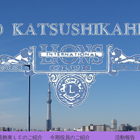
葛飾東ＬＣのご紹介
今期役員のご紹介
活動報告