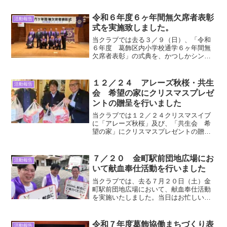
令和６年度６ヶ年間無欠席者表彰
活動報告
式を実施致しました。
当クラブでは去る３／９（日）、「令和
６年度 葛飾区内小学校通学６ヶ年間無
欠席者表彰」の式典を、かつしかシンフ
ォニーヒルズ アイリスホールにて実施致
しました。
１２／２４ アレーズ秋桜・共生
活動報告
会 希望の家にクリスマスプレゼ
ントの贈呈を行いました
当クラブでは１２／２４クリスマスイブ
に「アレーズ秋桜」及び、「共生会 希
望の家」にクリスマスプレゼントの贈呈
を行いました。今期会長が主催するアク
ティビティとして実施し、両施設の子ど
もたちに喜んで頂けたかと思います。当
７／２０ 金町駅前団地広場にお
活動報告
クラブでは継続アクティビティとは別
いて献血奉仕活動を行いました
に、各期の会長の主催するアクティビテ
ィについて特色のあるアクティビティを
当クラブでは、去る７月２０日（土）金
行って参ります。
町駅前団地広場において、献血奉仕活動
を実施いたしました。当日はお忙しい中
多くの方からお申込みと献血のご協力を
して頂きました。この場を借りましてご
協力いただいた皆様に感謝を申し上げま
令和７年度葛飾協働まちづくり表
活動報告