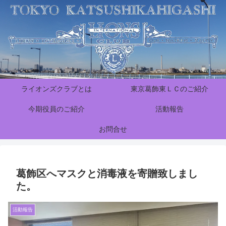
ライオンズクラブとは
東京葛飾東ＬＣのご紹介
今期役員のご紹介
活動報告
お問合せ
葛飾区へマスクと消毒液を寄贈致しまし
た。
活動報告