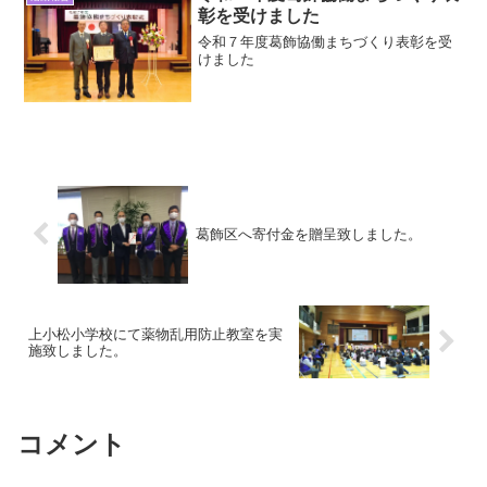
す。当クラブでは、今後も献血奉仕活動
彰を受けました
を実施して参りますので、引き続きご協
力のほどお願い申し上げます。
令和７年度葛飾協働まちづくり表彰を受
けました
葛飾区へ寄付金を贈呈致しました。
上小松小学校にて薬物乱用防止教室を実
施致しました。
コメント