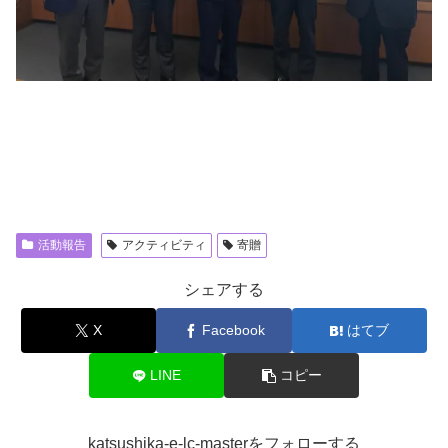
活動報告
アクティビティ
寄贈
シェアする
X
Facebook
はてブ
LINE
コピー
katsushika-e-lc-masterをフォローする