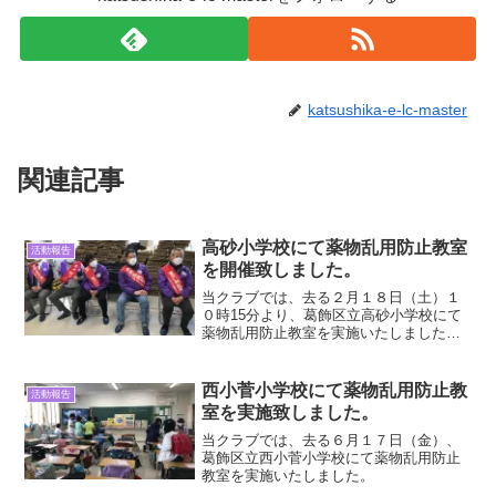
katsushika-e-lc-master
関連記事
高砂小学校にて薬物乱用防止教室
活動報告
を開催致しました。
当クラブでは、去る２月１８日（土）１
０時15分より、葛飾区立高砂小学校にて
薬物乱用防止教室を実施いたしました。
６年生児童２クラス、６７名の皆さんに
対して、薬物乱用防止についてお話しを
させて頂き、真剣に受講して頂きまし
西小菅小学校にて薬物乱用防止教
活動報告
た。今後の人生に役立て、皆様の健やか
室を実施致しました。
成長につながることを期待致します。ま
た、当日ご参加された皆様には感謝を申
当クラブでは、去る６月１７日（金）、
し上げます。当クラブでは、今後も微力
葛飾区立西小菅小学校にて薬物乱用防止
ながら薬物乱用防止教室の開催に努めて
教室を実施いたしました。
参ります。