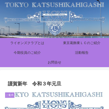
ライオンズクラブとは
東京葛飾東ＬＣのご紹介
今期役員のご紹介
活動報告
お問合せ
謹賀新年 令和３年元旦
ご案内