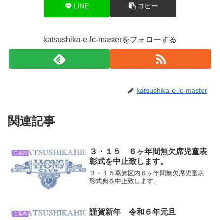
LINE
コピー
katsushika-e-lc-masterをフォローする
katsushika-e-lc-master
関連記事
３・１５ ６ヶ年間無欠席児童表
ご案内
彰式を中止致します。
３・１５葛飾区内６ヶ年
間
無欠席児童表
彰式典を中止致します。
謹賀新年 令和６年元旦
ご案内