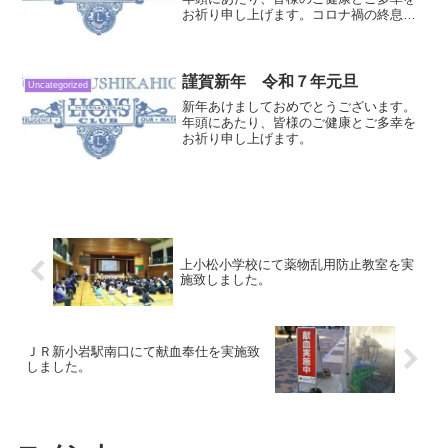
お祈り申し上げます。コロナ禍の終息を
願いつつ、心新たにお正月を迎えている
ことと存じ上げます。本年も引き続き感
染防止対策を徹底しながら、薬物乱用防
止教室の開催や献血活動など、地域に根
謹賀新年 令和７年元旦
Uncategorized
差した活動を可能な限り実施し、ライオ
新年あけましておめでとうございます。
ンズ精神を発揮して参る所存です。本年
年頭にあたり、皆様のご健康とご多幸を
も当葛飾東ライオンズクラブの活動にご
お祈り申し上げます。
理解とご協力を賜りたく、新年のご挨拶
と致します。令和５年（２０２２年）元
旦
上小松小学校にて薬物乱用防止教室を実
施致しました。
ＪＲ新小岩駅南口にて献血奉仕を実施致
しました。