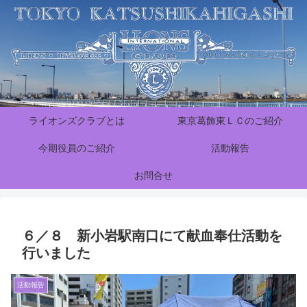
ライオンズクラブとは
東京葛飾東ＬＣのご紹介
今期役員のご紹介
活動報告
お問合せ
６／８ 新小岩駅南口にて献血奉仕活動を
行いました
活動報告