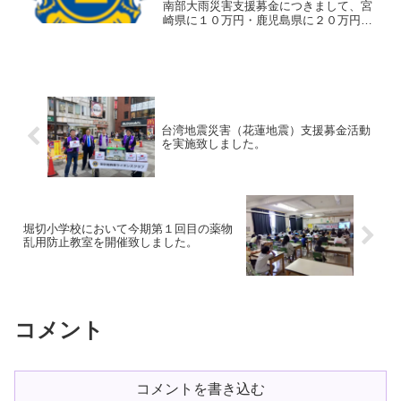
とで、無事に開催することができまし
南部大雨災害支援募金につきまして、宮
た。ご参加された皆様には感謝を申し上
崎県に１０万円・鹿児島県に２０万円の
げます。
寄付を実施し、宮崎県市町村振興協会よ
りお礼状を頂きましたので、掲示致しま
す。
台湾地震災害（花蓮地震）支援募金活動
を実施致しました。
堀切小学校において今期第１回目の薬物
乱用防止教室を開催致しました。
コメント
コメントを書き込む