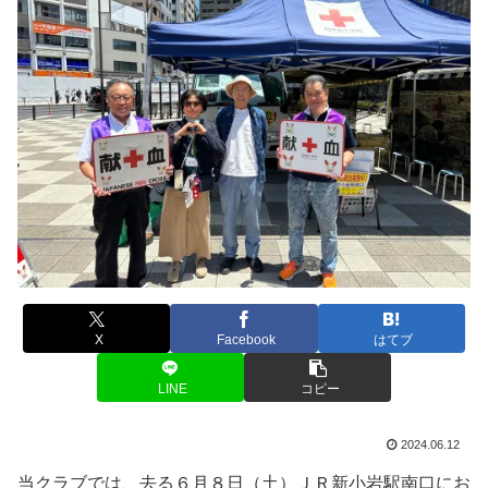
X
Facebook
はてブ
LINE
コピー
2024.06.12
当クラブでは、去る６月８日（土）ＪＲ新小岩駅南口にお