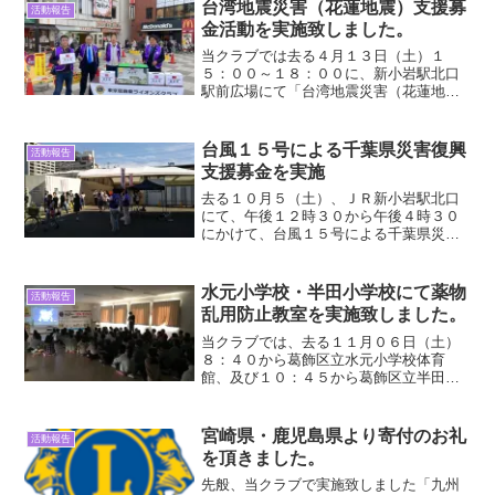
台湾地震災害（花蓮地震）支援募
活動報告
金活動を実施致しました。
当クラブでは去る４月１３日（土）１
５：００～１８：００に、新小岩駅北口
駅前広場にて「台湾地震災害（花蓮地
震）支援募金活動」を実施致しました
台風１５号による千葉県災害復興
活動報告
支援募金を実施
去る１０月５（土）、ＪＲ新小岩駅北口
にて、午後１２時３０から午後４時３０
にかけて、台風１５号による千葉県災害
復興支援募金を実施致しました。
水元小学校・半田小学校にて薬物
活動報告
乱用防止教室を実施致しました。
当クラブでは、去る１１月０６日（土）
８：４０から葛飾区立水元小学校体育
館、及び１０：４５から葛飾区立半田小
学校にて、薬物乱用防止教室を実施いた
しました。両校ともに、６年生児童約１
００名に対して実施し、児童の皆様に熱
宮崎県・鹿児島県より寄付のお礼
活動報告
心に聴講頂きました。また、当日は東京
を頂きました。
江戸川東ＬＣ、東京けやきＬＣはなみず
き支部の有志の皆様にもお手伝い頂くこ
先般、当クラブで実施致しました「九州